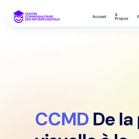
À
Accueil
Propos
CCMD
De la