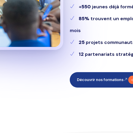
+
550
jeunes déjà form
85%
trouvent un emplo
mois
25
projets communautai
12
partenariats straté
Découvrir nos formations