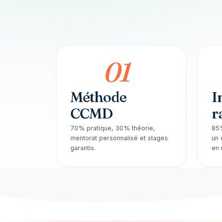
01
Méthode
I
CCMD
r
70% pratique, 30% théorie,
85%
mentorat personnalisé et stages
un 
garantis.
en 