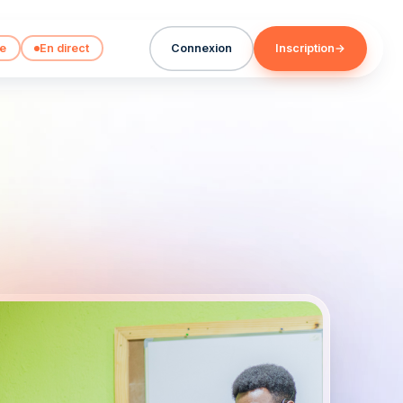
ne
En direct
Connexion
Inscription
→